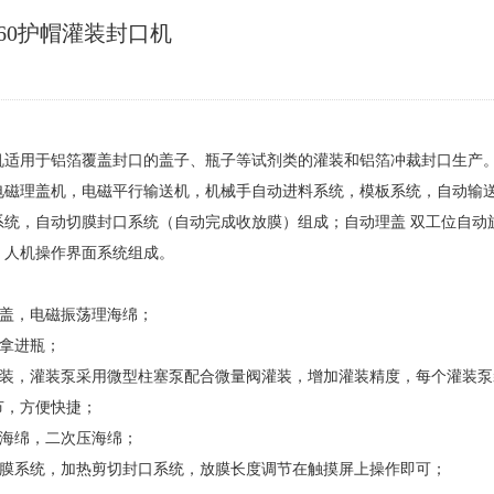
F-60护帽灌装封口机
机适用于铝箔覆盖封口的盖子、瓶子等试剂类的灌装和铝箔冲裁封口生产
电磁理盖机，电磁平行输送机，机械手自动进料系统，模板系统，自动输
系统，自动切膜封口系统（自动完成收放膜）组成；自动理盖 双工位自动
，人机操作界面系统组成。
：
理盖，电磁振荡理海绵；
吸拿进瓶；
服灌装，灌装泵采用微型柱塞泵配合微量阀灌装，增加灌装精度，每个灌装
节，方便快捷；
放海绵，二次压海绵；
膜收膜系统，加热剪切封口系统，放膜长度调节在触摸屏上操作即可；