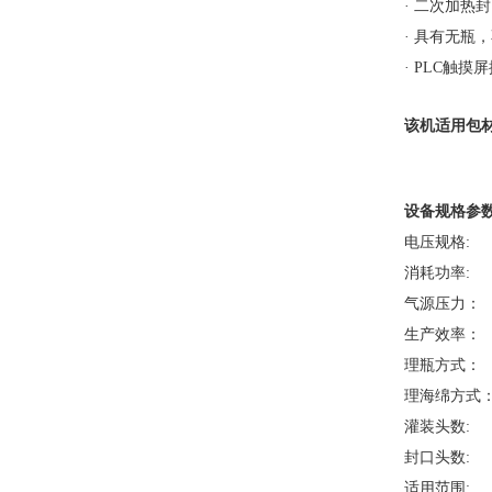
· 二次加热
· 具有无瓶
· PLC触
该机适用包
设备规格参
电压规格: 单相
消耗功率: 
气源压力： 0
生产效率： 4
理瓶方式：
理海绵方式
灌装头数:
封口头数:
适用范围: 灌