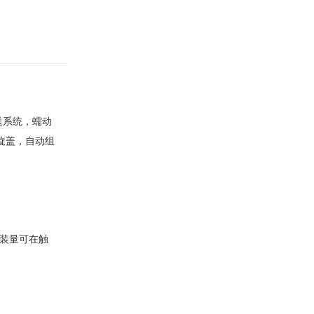
。
送系统，蠕动
旋盖，自动组
泵装量可在触