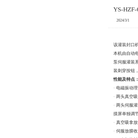
YS-HZ
2024/3/1
该灌装封口
本机由自动
泵伺服灌装
装刺穿按钮
性能及特点
· 电磁振动
· 两头真空
· 两头伺
摸屏单独调
· 真空吸拿
· 伺服放