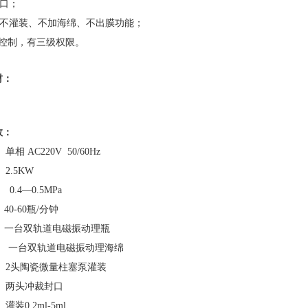
封口；
，不灌装、不加海绵、不出膜功能；
摸屏控制，有三级权限。
材：
数
：
 AC220V 50/60Hz
2.5KW
.4—0.5MPa
0-60瓶/分钟
 一台双轨道电磁振动理瓶
： 一台双轨道电磁振动理海绵
 2头陶瓷微量柱塞泵灌装
 两头冲裁封口
装0.2ml-5ml